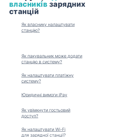
власників
зарядних
станцій
Як власнику налаштувати
станцію?
Як пакувальник може додати
станцію в систему?
Як налаштувати платіжну
систему?
Юридичні вимоги iPay
Як увімкнути гостьовий
доступ?
Як налаштувати Wi-Fi
для зарядної станції?