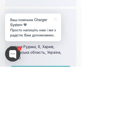
Системний
Ваш помічник Charger
System 💙
адміністратор
Просто напишіть нам і ми з
радістю Вам допоможемо.
18 000₴
вулиця Рудика, 6, Харків,
1
Харківська область, Україна,
61000
View Job
Տեխնիկական
աջակցության